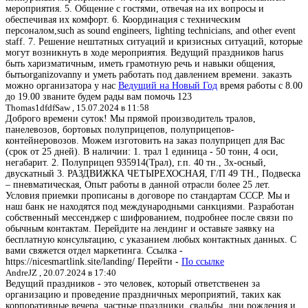
мероприятия. 5. Общение с гостями, отвечая на их вопросы и
обеспечивая их комфорт. 6. Координация с техническим
персоналом,such as sound engineers, lighting technicians, and other event
staff. 7. Решение нештатных ситуаций и кризисных ситуаций, которые
могут возникнуть в ходе мероприятия. Ведущий праздников harus
быть харизматичным, иметь грамотную речь и навыки общения,
бытьorganizovanny и уметь работать под давлением времени. заказть
можно организатора у нас
Ведущий на Новый Год
время работы с 8.00
до 19.00 званите будем рады вам помочь 123
Thomas1dfdfSaw ,
15.07.2024 в 11:58
Доброго времени суток! Мы прямой производитель тралов,
панелевозов, бортовых полуприцепов, полуприцепов-
контейнеровозов. Можем изготовить на заказ полуприцеп для Вас
(срок от 25 дней). В наличии: 1. трал 1 единица - 50 тонн, 4 оси,
негабарит. 2. Полуприцеп 935914(Трал), г.п. 40 тн., 3х-осный,
двускатный 3. РАЗДВИЖКА ЧЕТЫРЕХОСНАЯ, Г/П 49 ТН., Подвеска
– пневматическая, Опыт работы в данной отрасли более 25 лет.
Условия приемки прописаны в договоре по стандартам СССР. Мы и
наш банк не находятся под международными санкциями. Разработан
собственный мессенджер с шифрованием, подробнее после связи по
обычным контактам. Перейдите на лендинг и оставьте заявку на
бесплатную консультацию, с указанием любых контактных данных. С
вами свяжется отдел маркетинга. Ссылка -
https://nicesmartlink.site/landing/ Перейти -
По ссылке
AndreJZ ,
20.07.2024 в 17:40
Ведущий праздников - это человек, который ответственен за
организацию и проведение праздничных мероприятий, таких как
корпоративные вечера, частные праздники, свадьбы, дни рождения и