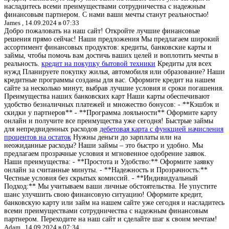
насладитесь всеми преимуществами сотрудничества с надежным
финансовым партнером. С нами ваши мечты станут реальностью!
James ,
14.09.2024 в 07:33
Добро пожаловать на наш сайт! Откройте лучшие финансовые
решения прямо сейчас! Наши предложения Мы предлагаем широкий
ассортимент финансовых продуктов: кредиты, банковские карты и
займы, чтобы помочь вам достичь ваших целей и воплотить мечты в
реальность.
кредит на покупку бытовой техники
Кредиты для всех
нужд Планируете покупку жилья, автомобиля или образование? Наши
кредитные программы созданы для вас. Оформите кредит на нашем
сайте за несколько минут, выбрав лучшие условия и сроки погашения.
Преимущества наших банковских карт Наши карты обеспечивают
удобство безналичных платежей и множество бонусов: - **Кэшбэк и
скидки у партнеров** - **Программа лояльности** Оформите карту
онлайн и получите все преимущества уже сегодня! Быстрые займы
для непредвиденных расходов
дебетовая карта с функцией начисления
процентов на остаток
Нужны деньги до зарплаты или на
неожиданные расходы? Наши займы – это быстро и удобно. Мы
предлагаем прозрачные условия и мгновенное одобрение заявок.
Наши преимущества: - **Простота и Удобство:** Оформите заявку
онлайн за считанные минуты. - **Надежность и Прозрачность:**
Честные условия без скрытых комиссий. - **Индивидуальный
Подход:** Мы учитываем ваши личные обстоятельства. Не упустите
шанс улучшить свою финансовую ситуацию! Оформите кредит,
банковскую карту или займ на нашем сайте уже сегодня и насладитесь
всеми преимуществами сотрудничества с надежным финансовым
партнером. Переходите на наш сайт и сделайте шаг к своим мечтам!
Adam ,
14.09.2024 в 07:34