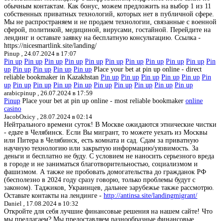
обычным контактам. Как бонус, можем предложить на выбор 1 из 11
собственных приватных технологий, которых нет в публичной сфере.
Мы не распространяем и не продаем технологии, связанные с военной
сферой, политикой, медициной, вирусами, гостайной. Перейдите на
лендинг и оставьте заявку на бесплатную консультацию. Ссылка -
https://nicesmartlink.site/landing/
Pinup ,
24.07.2024 в 17:07
Pin up
Pin up
Pin up
Pin up
Pin up
Pin up
Pin up
Pin up
Pin up
Pin up
Pin
up
Pin up
Pin up
Pin up
Pin up
Place your bet at pin up online - direct
reliable bookmaker in Kazakhstan
Pin up
Pin up
Pin up
Pin up
Pin up
Pin
up
Pin up
Pin up
Pin up
Pin up
Pin up
Pin up
Pin up
Pin up
Pin up
arabicpinup ,
26.07.2024 в 17:59
Pinup
Place your bet at pin up online - most reliable bookmaker
online
casino
JacobOxicy ,
28.07.2024 в 02:14
Нейтрального времени суток! В Москве ожидаются этнические чистки
- едьте в Челябинск. Если Вы мигрант, то можете уехать из Москвы
или Питера в Челябинск, есть комната и сад. Сдам за приватную
научную технологию или закрытую информацию/уязвимость. За
деньги и бесплатно не буду. С условием не наносить серьезного вреда
в городе и не заниматься благотворительностью, социализмом и
фашизмом. А также не пробовать домогательства до гражданок РФ
(бесполезно в 2024 году сразу говорю, только проблемы будут с
законом). Таджиков, Украинцев, дальнее зарубежье также рассмотрю.
Оставьте контакты на лендинге -
http://antinsa.site/landingmigrant/
Daniel ,
17.08.2024 в 10:32
Откройте для себя лучшие финансовые решения на нашем сайте! Что
мы предлагаем? Мы предоставляем разнообразные финансовые