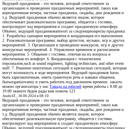
Ведущий праздников - это человек, который ответственен за
организацию и проведение праздничных мероприятий, таких как
корпоративные вечера, частные праздники, свадьбы, дни рождения и
т.д. Ведущий праздников обычно является лицом, которое
обеспечивает развлекательную программу, общается с гостями,
контролирует ход мероприятия и создает праздничную атмосферу.
Обычно, ведущий праздниковantwort за следующиеaspectы праздника:
1. Разработка сценария мероприятия и координация его выполнения.
2. Развлекательная программа: выбор артистов, музыки, игр и других
мероприятий. 3. Организация и проведение конкурсов, игр и других
конкурсных мероприятий. 4. Управление временем и расписанием
мероприятия. 5. Общение с гостями, отвечая на их вопросы и
обеспечивая их комфорт. 6. Координация с техническим
персоналом,such as sound engineers, lighting technicians, and other event
staff. 7. Решение нештатных ситуаций и кризисных ситуаций, которые
могут возникнуть в ходе мероприятия. Ведущий праздников harus
быть харизматичным, иметь грамотную речь и навыки общения,
бытьorganizovanny и уметь работать под давлением времени. заказть
можно организатора у нас
Тамада на юбилей
время работы с 8.00 до
19.00 званите будем рады вам помочь 123
AndreJZ ,
30.06.2024 в 08:10
Ведущий праздников - это человек, который ответственен за
организацию и проведение праздничных мероприятий, таких как
корпоративные вечера, частные праздники, свадьбы, дни рождения и
т.д. Ведущий праздников обычно является лицом, которое
обеспечивает развлекательную программу, общается с гостями,
контролирует ход мероприятия и создает праздничную атмосферу.
Обычно, ведущий праздниковantwort за следующиеaspectы праздника: