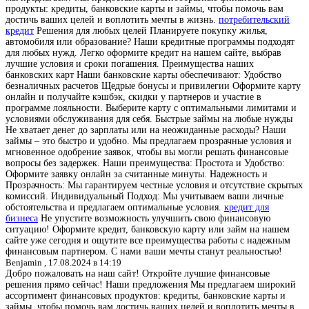
продукты: кредиты, банковские карты и займы, чтобы помочь вам
достичь ваших целей и воплотить мечты в жизнь.
потребительский
кредит
Решения для любых целей Планируете покупку жилья,
автомобиля или образование? Наши кредитные программы подходят
для любых нужд. Легко оформите кредит на нашем сайте, выбрав
лучшие условия и сроки погашения. Преимущества наших
банковских карт Наши банковские карты обеспечивают: Удобство
безналичных расчетов Щедрые бонусы и привилегии Оформите карту
онлайн и получайте кэшбэк, скидки у партнеров и участие в
программе лояльности. Выберите карту с оптимальными лимитами и
условиями обслуживания для себя. Быстрые займы на любые нужды
Не хватает денег до зарплаты или на неожиданные расходы? Наши
займы – это быстро и удобно. Мы предлагаем прозрачные условия и
мгновенное одобрение заявок, чтобы вы могли решать финансовые
вопросы без задержек. Наши преимущества: Простота и Удобство:
Оформите заявку онлайн за считанные минуты. Надежность и
Прозрачность: Мы гарантируем честные условия и отсутствие скрытых
комиссий. Индивидуальный Подход: Мы учитываем ваши личные
обстоятельства и предлагаем оптимальные условия.
кредит для
бизнеса
Не упустите возможность улучшить свою финансовую
ситуацию! Оформите кредит, банковскую карту или займ на нашем
сайте уже сегодня и ощутите все преимущества работы с надежным
финансовым партнером. С нами ваши мечты станут реальностью!
Benjamin ,
17.08.2024 в 14:19
Добро пожаловать на наш сайт! Откройте лучшие финансовые
решения прямо сейчас! Наши предложения Мы предлагаем широкий
ассортимент финансовых продуктов: кредиты, банковские карты и
займы, чтобы помочь вам достичь ваших целей и воплотить мечты в