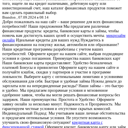
того, ищете ли вы кредит наличными, дебетовую карту или
инвестиционный счет, наш каталог финансовых продуктов поможет
вам сделать правильный выбор.
Brandon ,
07.09.2024 в 08:14
Добро пожаловать на наш сайт – ваше решение для всех финансовых
потребностей! Наши предложения Мы предлагаем различные
финансовые продукты: кредиты, банковские карты и займы, чтобы
помочь вам достигнуть ваших целей и осуществить мечты.
микрозайм
онлайн
Идеальные кредиты для ваших нужд Нуждаетесь в
финансировании на покупку жилья, автомобиля или образование?
Наши кредитные программы разработаны с учетом ваших
потребностей. Оформите кредит на нашем сайте, выбрав подходящие
условия и сроки погашения. Преимущества наших банковских карт
Наши банковские карты предоставляют: Удобство безналичных
платежей Бонусы и привилегии Оформите карту на нашем сайте и
получайте кэшбэк, скидки у партнеров и участие в программе
лояльности. Выберите карту с оптимальными лимитами и условиями
обслуживания для себя. Быстрые и удобные займы Нужны деньги до
зарплаты или на непредвиденные расходы? Наши займы – это быстро
и удобно. Мы предлагаем прозрачные условия и мгновенное
одобрение заявок, чтобы вы могли решать финансовые вопросы без
задержек. Наши преимущества: Простота и Удобство: Оформите
заявку онлайн за несколько минут. Надежность и Прозрачность: Мы
гарантируем честные условия и отсутствие скрытых комиссий.
Индивидуальный Подход: Мы учитываем ваши личные обстоятельства
и предлагаем оптимальные условия. Не упустите возможность
улучшить свою финансовую ситуацию!
кредитная карта с
фиксированной ставкой
Оформите кредит, банковскую карту или займ