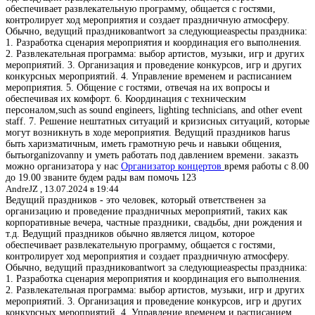
обеспечивает развлекательную программу, общается с гостями,
контролирует ход мероприятия и создает праздничную атмосферу.
Обычно, ведущий праздниковantwort за следующиеaspectы праздника:
1. Разработка сценария мероприятия и координация его выполнения.
2. Развлекательная программа: выбор артистов, музыки, игр и других
мероприятий. 3. Организация и проведение конкурсов, игр и других
конкурсных мероприятий. 4. Управление временем и расписанием
мероприятия. 5. Общение с гостями, отвечая на их вопросы и
обеспечивая их комфорт. 6. Координация с техническим
персоналом,such as sound engineers, lighting technicians, and other event
staff. 7. Решение нештатных ситуаций и кризисных ситуаций, которые
могут возникнуть в ходе мероприятия. Ведущий праздников harus
быть харизматичным, иметь грамотную речь и навыки общения,
бытьorganizovanny и уметь работать под давлением времени. заказть
можно организатора у нас
Организатор концертов
время работы с 8.00
до 19.00 званите будем рады вам помочь 123
AndreJZ ,
13.07.2024 в 19:44
Ведущий праздников - это человек, который ответственен за
организацию и проведение праздничных мероприятий, таких как
корпоративные вечера, частные праздники, свадьбы, дни рождения и
т.д. Ведущий праздников обычно является лицом, которое
обеспечивает развлекательную программу, общается с гостями,
контролирует ход мероприятия и создает праздничную атмосферу.
Обычно, ведущий праздниковantwort за следующиеaspectы праздника:
1. Разработка сценария мероприятия и координация его выполнения.
2. Развлекательная программа: выбор артистов, музыки, игр и других
мероприятий. 3. Организация и проведение конкурсов, игр и других
конкурсных мероприятий. 4. Управление временем и расписанием