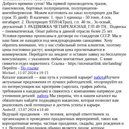
Доброго времени суток! Мы прямой производитель тралов,
панелевозов, бортовых полуприцепов, полуприцепов-
контейнеровозов. Можем изготовить на заказ полуприцеп для Вас
(срок 35 дней). В наличии: 1. трал 1 единица - 50 тонн, 4 оси,
негабарит. 2. Полуприцеп 935914(Трал), г.п. 40 тн., 3х-осный,
двускатный 3. РАЗДВИЖКА ЧЕТЫРЕХОСНАЯ, Г/П 49 ТН., Подвеска
– пневматическая, Опыт работы в данной отрасли более 25 лет.
Условия приемки прописаны в договоре по стандартам СССР. Мы и
наш банк не находятся под международными санкциями. Хочу
обратить внимание, что у нас стабильный поток клиентов, поэтому
цены постоянно растут, конкретная цена просчитывается в
коммерческом. Перейдите на лендинг и оставьте заявку на бесплатную
консультацию, с указанием любых контактных данных. С вами
свяжется отдел маркетинга. Ссылка - https://nicesmartlink.site/landing/
Перейти -
По ссылке
Michael ,
11.07.2024 в 19:15
Каталог вакансий — ваш путь к успешной карьере!
работа
Изучите
актуальные предложения от лучших работодателей, отсортируйте их
по интересующим вас критериям (зарплата, график работы,
требования к кандидатам) и свяжитесь с компаниями напрямую для
уточнения деталей.
работа
Мы уверены, что в нашем каталоге вы
обязательно найдёте подходящую вакансию, которая позволит вам
реализовать свой потенциал и достичь успеха в карьере.
AndreJZ ,
13.07.2024 в 14:40
Ведущий праздников - это человек, который ответственен за
организацию и проведение праздничных мероприятий, таких как
корпоративные вечера, частные праздники, свадьбы, дни рождения и
т.д. Ведущий праздников обычно является лицом, которое