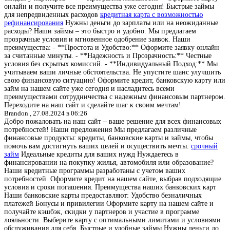
онлайн и получите все преимущества уже сегодня! Быстрые займы
для непредвиденных расходов
кредитная карта с возможностью
рефинансирования
Нужны деньги до зарплаты или на неожиданные
расходы? Наши займы – это быстро и удобно. Мы предлагаем
прозрачные условия и мгновенное одобрение заявок. Наши
преимущества: - **Простота и Удобство:** Оформите заявку онлайн
за считанные минуты. - **Надежность и Прозрачность:** Честные
условия без скрытых комиссий. - **Индивидуальный Подход:** Мы
учитываем ваши личные обстоятельства. Не упустите шанс улучшить
свою финансовую ситуацию! Оформите кредит, банковскую карту или
займ на нашем сайте уже сегодня и насладитесь всеми
преимуществами сотрудничества с надежным финансовым партнером.
Переходите на наш сайт и сделайте шаг к своим мечтам!
Brandon ,
27.08.2024 в 06:26
Добро пожаловать на наш сайт – ваше решение для всех финансовых
потребностей! Наши предложения Мы предлагаем различные
финансовые продукты: кредиты, банковские карты и займы, чтобы
помочь вам достигнуть ваших целей и осуществить мечты.
срочный
займ
Идеальные кредиты для ваших нужд Нуждаетесь в
финансировании на покупку жилья, автомобиля или образование?
Наши кредитные программы разработаны с учетом ваших
потребностей. Оформите кредит на нашем сайте, выбрав подходящие
условия и сроки погашения. Преимущества наших банковских карт
Наши банковские карты предоставляют: Удобство безналичных
платежей Бонусы и привилегии Оформите карту на нашем сайте и
получайте кэшбэк, скидки у партнеров и участие в программе
лояльности. Выберите карту с оптимальными лимитами и условиями
обслуживания для себя. Быстрые и удобные займы Нужны деньги до