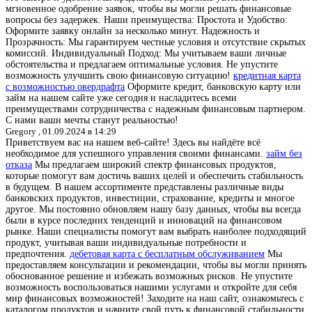
мгновенное одобрение заявок, чтобы вы могли решать финансовые
вопросы без задержек. Наши преимущества: Простота и Удобство:
Оформите заявку онлайн за несколько минут. Надежность и
Прозрачность: Мы гарантируем честные условия и отсутствие скрытых
комиссий. Индивидуальный Подход: Мы учитываем ваши личные
обстоятельства и предлагаем оптимальные условия. Не упустите
возможность улучшить свою финансовую ситуацию!
кредитная карта
с возможностью овердрафта
Оформите кредит, банковскую карту или
займ на нашем сайте уже сегодня и насладитесь всеми
преимуществами сотрудничества с надежным финансовым партнером.
С нами ваши мечты станут реальностью!
Gregory ,
01.09.2024 в 14:29
Приветствуем вас на нашем веб-сайте! Здесь вы найдёте всё
необходимое для успешного управления своими финансами.
займ без
отказа
Мы предлагаем широкий спектр финансовых продуктов,
которые помогут вам достичь ваших целей и обеспечить стабильность
в будущем. В нашем ассортименте представлены различные виды
банковских продуктов, инвестиции, страхование, кредиты и многое
другое. Мы постоянно обновляем нашу базу данных, чтобы вы всегда
были в курсе последних тенденций и инноваций на финансовом
рынке. Наши специалисты помогут вам выбрать наиболее подходящий
продукт, учитывая ваши индивидуальные потребности и
предпочтения.
дебетовая карта с бесплатным обслуживанием
Мы
предоставляем консультации и рекомендации, чтобы вы могли принять
обоснованное решение и избежать возможных рисков. Не упустите
возможность воспользоваться нашими услугами и откройте для себя
мир финансовых возможностей! Заходите на наш сайт, ознакомьтесь с
каталогом продуктов и начните свой путь к финансовой стабильности