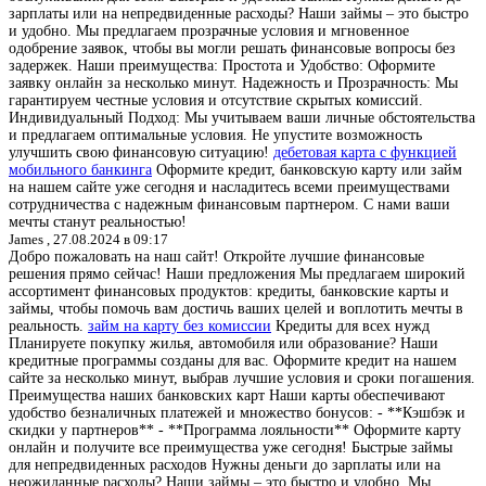
зарплаты или на непредвиденные расходы? Наши займы – это быстро
и удобно. Мы предлагаем прозрачные условия и мгновенное
одобрение заявок, чтобы вы могли решать финансовые вопросы без
задержек. Наши преимущества: Простота и Удобство: Оформите
заявку онлайн за несколько минут. Надежность и Прозрачность: Мы
гарантируем честные условия и отсутствие скрытых комиссий.
Индивидуальный Подход: Мы учитываем ваши личные обстоятельства
и предлагаем оптимальные условия. Не упустите возможность
улучшить свою финансовую ситуацию!
дебетовая карта с функцией
мобильного банкинга
Оформите кредит, банковскую карту или займ
на нашем сайте уже сегодня и насладитесь всеми преимуществами
сотрудничества с надежным финансовым партнером. С нами ваши
мечты станут реальностью!
James ,
27.08.2024 в 09:17
Добро пожаловать на наш сайт! Откройте лучшие финансовые
решения прямо сейчас! Наши предложения Мы предлагаем широкий
ассортимент финансовых продуктов: кредиты, банковские карты и
займы, чтобы помочь вам достичь ваших целей и воплотить мечты в
реальность.
займ на карту без комиссии
Кредиты для всех нужд
Планируете покупку жилья, автомобиля или образование? Наши
кредитные программы созданы для вас. Оформите кредит на нашем
сайте за несколько минут, выбрав лучшие условия и сроки погашения.
Преимущества наших банковских карт Наши карты обеспечивают
удобство безналичных платежей и множество бонусов: - **Кэшбэк и
скидки у партнеров** - **Программа лояльности** Оформите карту
онлайн и получите все преимущества уже сегодня! Быстрые займы
для непредвиденных расходов Нужны деньги до зарплаты или на
неожиданные расходы? Наши займы – это быстро и удобно. Мы