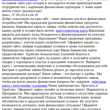
на нашем сайте уже сегодня и насладитесь всеми преимуществами
сотрудничества с надежным финансовым партнером. С нами ваши
мечты станут реальностью!
James ,
07.09.2024 в 08:26
Добро пожаловать на наш сайт – ваше решение для всех финансовых
потребностей! Мы предлагаем различные финансовые продукты:
кредиты, банковские карты и займы, чтобы помочь вам достигнуть
ваших целей и осуществить мечты.
международная карта
Идеальные
кредиты для ваших нужд Нуждаетесь в финансировании на покупку
жилья, автомобиля или образование? Наши кредитные программы
разработаны с учетом ваших потребностей. Оформите кредит на
нашем сайте, выбрав подходящие условия и сроки погашения.
Преимущества наших банковских карт Наши банковские карты
предоставляют: Удобство безналичных платежей Бонусы и
привилегии Оформите карту на нашем сайте и получайте кэшбэк,
скидки у партнеров и участие в программе лояльности. Выберите
карту с оптимальными лимитами и условиями обслуживания для себя.
Быстрые и удобные займы Нужны деньги до зарплаты или на
непредвиденные расходы? Наши займы – это быстро и удобно. Мы
предлагаем прозрачные условия и мгновенное одобрение заявок,
чтобы вы могли решать финансовые вопросы без задержек.
дебетовая
карта с выгодными условиями
Наши преимущества: Простота и
Удобство: Оформите заявку онлайн за несколько минут. Надежность и
Прозрачность: Мы гарантируем честные условия и отсутствие скрытых
комиссий. Индивидуальный Подход: Мы учитываем ваши личные
обстоятельства и предлагаем оптимальные условия. Не упустите
возможность улучшить свою финансовую ситуацию! Оформите
кредит, банковскую карту или займ на нашем сайте уже сегодня и