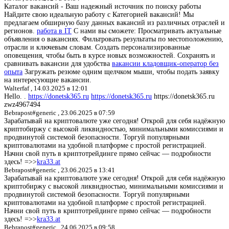
Каталог вакансий - Ваш надежный источник по поиску работы
Найдите свою идеальную работу с Категорией вакансий! Мы
предлагаем обширную базу данных вакансий из различных отраслей и
регионов.
работа в IT
С нами вы сможете: Просматривать актуальные
объявления о вакансиях. Фильтровать результаты по местоположению,
отрасли и ключевым словам. Создать персонализированные
оповещения, чтобы быть в курсе новых возможностей. Сохранять и
сравнивать вакансии для удобства
вакансии кладовщик-оператор без
опыта
Загружать резюме одним щелчком мыши, чтобы подать заявку
на интересующие вакансии.
Walterfaf ,
14.03.2025 в 12:01
Hello. .
https://donetsk365.ru
https://donetsk365.ru
https://donetsk365.ru
zwz4967494
Bebrapost#generic ,
23.06.2025 в 07:59
Зарабатывай на криптовалюте уже сегодня! Открой для себя надёжную
криптобиржу с высокой ликвидностью, минимальными комиссиями и
продвинутой системой безопасности. Торгуй популярными
криптовалютами на удобной платформе с простой регистрацией.
Начни свой путь в криптотрейдинге прямо сейчас — подробности
здесь! =>>
kra33.at
Bebrapost#generic ,
23.06.2025 в 13:41
Зарабатывай на криптовалюте уже сегодня! Открой для себя надёжную
криптобиржу с высокой ликвидностью, минимальными комиссиями и
продвинутой системой безопасности. Торгуй популярными
криптовалютами на удобной платформе с простой регистрацией.
Начни свой путь в криптотрейдинге прямо сейчас — подробности
здесь! =>>
kra33.at
Bebrapost#generic ,
24.06.2025 в 09:58