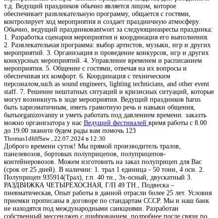
т.д. Ведущий праздников обычно является лицом, которое
обеспечивает развлекательную программу, общается с гостями,
контролирует ход мероприятия и создает праздничную атмосферу.
Обычно, ведущий праздниковantwort за следующиеaspectы праздника:
1. Разработка сценария мероприятия и координация его выполнения.
2. Развлекательная программа: выбор артистов, музыки, игр и других
мероприятий. 3. Организация и проведение конкурсов, игр и других
конкурсных мероприятий. 4. Управление временем и расписанием
мероприятия. 5. Общение с гостями, отвечая на их вопросы и
обеспечивая их комфорт. 6. Координация с техническим
персоналом,such as sound engineers, lighting technicians, and other event
staff. 7. Решение нештатных ситуаций и кризисных ситуаций, которые
могут возникнуть в ходе мероприятия. Ведущий праздников harus
быть харизматичным, иметь грамотную речь и навыки общения,
бытьorganizovanny и уметь работать под давлением времени. заказть
можно организатора у нас
Ведущий фестивалей
время работы с 8.00
до 19.00 званите будем рады вам помочь 123
Thomas1dfdfSaw ,
22.07.2024 в 12:30
Доброго времени суток! Мы прямой производитель тралов,
панелевозов, бортовых полуприцепов, полуприцепов-
контейнеровозов. Можем изготовить на заказ полуприцеп для Вас
(срок от 25 дней). В наличии: 1. трал 1 единица - 50 тонн, 4 оси. 2.
Полуприцеп 935914(Трал), г.п. 40 тн., 3х-осный, двускатный 3.
РАЗДВИЖКА ЧЕТЫРЕХОСНАЯ, Г/П 49 ТН., Подвеска –
пневматическая, Опыт работы в данной отрасли более 25 лет. Условия
приемки прописаны в договоре по стандартам СССР. Мы и наш банк
не находятся под международными санкциями. Разработан
собственный мессенджер с шифрованием, подробнее после связи по