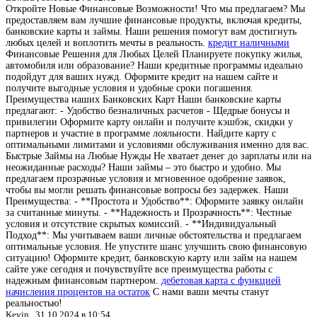
Откройте Новые Финансовые Возможности! Что мы предлагаем? Мы
предоставляем вам лучшие финансовые продукты, включая кредиты,
банковские карты и займы. Наши решения помогут вам достигнуть
любых целей и воплотить мечты в реальность.
кредит наличными
Финансовые Решения для Любых Целей Планируете покупку жилья,
автомобиля или образование? Наши кредитные программы идеально
подойдут для ваших нужд. Оформите кредит на нашем сайте и
получите выгодные условия и удобные сроки погашения.
Преимущества наших Банковских Карт Наши банковские карты
предлагают: - Удобство безналичных расчетов - Щедрые бонусы и
привилегии Оформите карту онлайн и получите кэшбэк, скидки у
партнеров и участие в программе лояльности. Найдите карту с
оптимальными лимитами и условиями обслуживания именно для вас.
Быстрые Займы на Любые Нужды Не хватает денег до зарплаты или на
неожиданные расходы? Наши займы – это быстро и удобно. Мы
предлагаем прозрачные условия и мгновенное одобрение заявок,
чтобы вы могли решать финансовые вопросы без задержек. Наши
Преимущества: - **Простота и Удобство**: Оформите заявку онлайн
за считанные минуты. - **Надежность и Прозрачность**: Честные
условия и отсутствие скрытых комиссий. - **Индивидуальный
Подход**: Мы учитываем ваши личные обстоятельства и предлагаем
оптимальные условия. Не упустите шанс улучшить свою финансовую
ситуацию! Оформите кредит, банковскую карту или займ на нашем
сайте уже сегодня и почувствуйте все преимущества работы с
надежным финансовым партнером.
дебетовая карта с функцией
начисления процентов на остаток
С нами ваши мечты станут
реальностью!
Kevin ,
31.10.2024 в 10:54