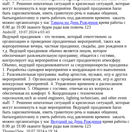
staff. 7. Решение нештатных ситуаций и кризисных ситуаций, которые
могут возникнуть в ходе мероприятия. Ведущий праздников harus
быть харизматичным, иметь грамотную речь и навыки общения,
бытьorganizovanny и уметь работать под давлением времени. заказть
можно организатора у нас
Тамада на День Рождения
время работы с
8.00 до 19.00 званите будем рады вам помочь 123
AndreJZ ,
10.07.2024 в 03:43
Ведущий праздников - это человек, который ответственен за
организацию и проведение праздничных мероприятий, таких как
корпоративные вечера, частные праздники, свадьбы, дни рождения и
т.д. Ведущий праздников обычно является лицом, которое
обеспечивает развлекательную программу, общается с гостями,
контролирует ход мероприятия и создает праздничную атмосферу.
Обычно, ведущий праздниковantwort за следующиеaspectы праздника:
1. Разработка сценария мероприятия и координация его выполнения.
2. Развлекательная программа: выбор артистов, музыки, игр и других
мероприятий. 3. Организация и проведение конкурсов, игр и других
конкурсных мероприятий. 4. Управление временем и расписанием
мероприятия. 5. Общение с гостями, отвечая на их вопросы и
обеспечивая их комфорт. 6. Координация с техническим
персоналом,such as sound engineers, lighting technicians, and other event
staff. 7. Решение нештатных ситуаций и кризисных ситуаций, которые
могут возникнуть в ходе мероприятия. Ведущий праздников harus
быть харизматичным, иметь грамотную речь и навыки общения,
бытьorganizovanny и уметь работать под давлением времени. заказть
можно организатора у нас
Ведущий на День Рождения
время работы с
8.00 до 19.00 званите будем рады вам помочь 123
Thomas1Saw ,
10.07.2024 в 19:34