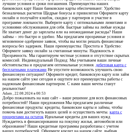
лучшие условия и сроки погашения. Преимущества наших
банковских карт Наши банковские карты обеспечивают: Удобство
безналичных расчетов Щедрые бонусы и привилегии Оформите карту
онлайн и получайте кэшбэк, скидки у партнеров и участие в
программе лояльности. Выберите карту с оптимальными лимитами и
условиями обслуживания для себя. Быстрые займы на любые нужды
Не хватает денег до зарплаты или на неожиданные расходы? Наши
займы – это быстро и удобно. Мы предлагаем прозрачные условия и
мгновенное одобрение заявок, чтобы вы могли решать финансовые
вопросы без задержек. Наши преимущества: Простота и Удобство:
Оформите заявку онлайн за считанные минуты. Надежность и
Прозрачность: Мы гарантируем честные условия и отсутствие скрытых
комиссий. Индивидуальный Подход: Мы учитываем ваши личные
обстоятельства и предлагаем оптимальные условия.
дебетовая карта с
бесплатными платежами
Не упустите возможность улучшить свою
финансовую ситуацию! Оформите кредит, банковскую карту или займ
на нашем сайте уже сегодня и ощутите все преимущества работы с
надежным финансовым партнером. С нами ваши мечты станут
реальностью!
Adam ,
22.08.2024 в 00:53
Добро пожаловать на наш сайт – ваше решение для всех финансовых
потребностей! Наши предложения Мы предлагаем различные
финансовые продукты: кредиты, банковские карты и займы, чтобы
помочь вам достигнуть ваших целей и осуществить мечты.
карта с
процентами на остаток
Идеальные кредиты для ваших нужд
Нуждаетесь в финансировании на покупку жилья, автомобиля или
образование? Наши кредитные программы разработаны с учетом
ваших потребностей. Оформите кредит на нашем сайте, выбрав