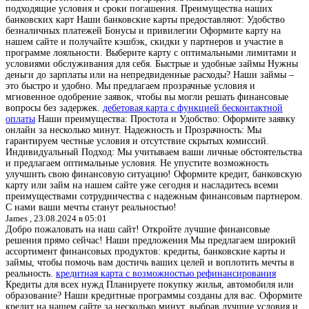
подходящие условия и сроки погашения. Преимущества наших
банковских карт Наши банковские карты предоставляют: Удобство
безналичных платежей Бонусы и привилегии Оформите карту на
нашем сайте и получайте кэшбэк, скидки у партнеров и участие в
программе лояльности. Выберите карту с оптимальными лимитами и
условиями обслуживания для себя. Быстрые и удобные займы Нужны
деньги до зарплаты или на непредвиденные расходы? Наши займы –
это быстро и удобно. Мы предлагаем прозрачные условия и
мгновенное одобрение заявок, чтобы вы могли решать финансовые
вопросы без задержек.
дебетовая карта с функцией бесконтактной
оплаты
Наши преимущества: Простота и Удобство: Оформите заявку
онлайн за несколько минут. Надежность и Прозрачность: Мы
гарантируем честные условия и отсутствие скрытых комиссий.
Индивидуальный Подход: Мы учитываем ваши личные обстоятельства
и предлагаем оптимальные условия. Не упустите возможность
улучшить свою финансовую ситуацию! Оформите кредит, банковскую
карту или займ на нашем сайте уже сегодня и насладитесь всеми
преимуществами сотрудничества с надежным финансовым партнером.
С нами ваши мечты станут реальностью!
James ,
23.08.2024 в 05:01
Добро пожаловать на наш сайт! Откройте лучшие финансовые
решения прямо сейчас! Наши предложения Мы предлагаем широкий
ассортимент финансовых продуктов: кредиты, банковские карты и
займы, чтобы помочь вам достичь ваших целей и воплотить мечты в
реальность.
кредитная карта с возможностью рефинансирования
Кредиты для всех нужд Планируете покупку жилья, автомобиля или
образование? Наши кредитные программы созданы для вас. Оформите
кредит на нашем сайте за несколько минут, выбрав лучшие условия и