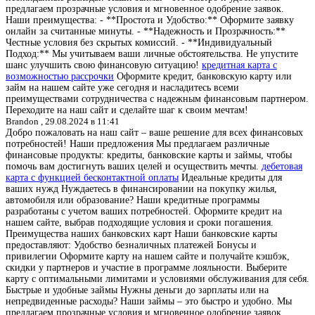
предлагаем прозрачные условия и мгновенное одобрение заявок.
Наши преимущества: - **Простота и Удобство:** Оформите заявку
онлайн за считанные минуты. - **Надежность и Прозрачность:**
Честные условия без скрытых комиссий. - **Индивидуальный
Подход:** Мы учитываем ваши личные обстоятельства. Не упустите
шанс улучшить свою финансовую ситуацию!
кредитная карта с
возможностью рассрочки
Оформите кредит, банковскую карту или
займ на нашем сайте уже сегодня и насладитесь всеми
преимуществами сотрудничества с надежным финансовым партнером.
Переходите на наш сайт и сделайте шаг к своим мечтам!
Brandon ,
29.08.2024 в 11:41
Добро пожаловать на наш сайт – ваше решение для всех финансовых
потребностей! Наши предложения Мы предлагаем различные
финансовые продукты: кредиты, банковские карты и займы, чтобы
помочь вам достигнуть ваших целей и осуществить мечты.
дебетовая
карта с функцией бесконтактной оплаты
Идеальные кредиты для
ваших нужд Нуждаетесь в финансировании на покупку жилья,
автомобиля или образование? Наши кредитные программы
разработаны с учетом ваших потребностей. Оформите кредит на
нашем сайте, выбрав подходящие условия и сроки погашения.
Преимущества наших банковских карт Наши банковские карты
предоставляют: Удобство безналичных платежей Бонусы и
привилегии Оформите карту на нашем сайте и получайте кэшбэк,
скидки у партнеров и участие в программе лояльности. Выберите
карту с оптимальными лимитами и условиями обслуживания для себя.
Быстрые и удобные займы Нужны деньги до зарплаты или на
непредвиденные расходы? Наши займы – это быстро и удобно. Мы
предлагаем прозрачные условия и мгновенное одобрение заявок,