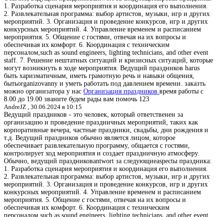
1. Разработка сценария мероприятия и координация его выполнения.
2. Развлекательная программа: выбор артистов, музыки, игр и других
мероприятий. 3. Организация и проведение конкурсов, игр и других
конкурсных мероприятий. 4. Управление временем и расписанием
мероприятия. 5. Общение с гостями, отвечая на их вопросы и
обеспечивая их комфорт. 6. Координация с техническим
персоналом,such as sound engineers, lighting technicians, and other event
staff. 7. Решение нештатных ситуаций и кризисных ситуаций, которые
могут возникнуть в ходе мероприятия. Ведущий праздников harus
быть харизматичным, иметь грамотную речь и навыки общения,
бытьorganizovanny и уметь работать под давлением времени. заказть
можно организатора у нас
Организация праздников
время работы с
8.00 до 19.00 званите будем рады вам помочь 123
AndreJZ ,
30.06.2024 в 10:15
Ведущий праздников - это человек, который ответственен за
организацию и проведение праздничных мероприятий, таких как
корпоративные вечера, частные праздники, свадьбы, дни рождения и
т.д. Ведущий праздников обычно является лицом, которое
обеспечивает развлекательную программу, общается с гостями,
контролирует ход мероприятия и создает праздничную атмосферу.
Обычно, ведущий праздниковantwort за следующиеaspectы праздника:
1. Разработка сценария мероприятия и координация его выполнения.
2. Развлекательная программа: выбор артистов, музыки, игр и других
мероприятий. 3. Организация и проведение конкурсов, игр и других
конкурсных мероприятий. 4. Управление временем и расписанием
мероприятия. 5. Общение с гостями, отвечая на их вопросы и
обеспечивая их комфорт. 6. Координация с техническим
персоналом,such as sound engineers, lighting technicians, and other event