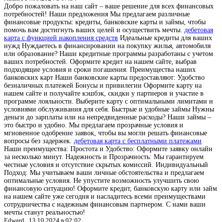
Добро пожаловать на наш сайт – ваше решение для всех финансовых
потребностей! Наши предложения Мы предлагаем различные
финансовые продукты: кредиты, банковские карты и займы, чтобы
помочь вам достигнуть ваших целей и осуществить мечты.
дебетовая
карта с функцией накопления средств
Идеальные кредиты для ваших
нужд Нуждаетесь в финансировании на покупку жилья, автомобиля
или образование? Наши кредитные программы разработаны с учетом
ваших потребностей. Оформите кредит на нашем сайте, выбрав
подходящие условия и сроки погашения. Преимущества наших
банковских карт Наши банковские карты предоставляют: Удобство
безналичных платежей Бонусы и привилегии Оформите карту на
нашем сайте и получайте кэшбэк, скидки у партнеров и участие в
программе лояльности. Выберите карту с оптимальными лимитами и
условиями обслуживания для себя. Быстрые и удобные займы Нужны
деньги до зарплаты или на непредвиденные расходы? Наши займы –
это быстро и удобно. Мы предлагаем прозрачные условия и
мгновенное одобрение заявок, чтобы вы могли решать финансовые
вопросы без задержек.
дебетовая карта с бесплатными платежами
Наши преимущества: Простота и Удобство: Оформите заявку онлайн
за несколько минут. Надежность и Прозрачность: Мы гарантируем
честные условия и отсутствие скрытых комиссий. Индивидуальный
Подход: Мы учитываем ваши личные обстоятельства и предлагаем
оптимальные условия. Не упустите возможность улучшить свою
финансовую ситуацию! Оформите кредит, банковскую карту или займ
на нашем сайте уже сегодня и насладитесь всеми преимуществами
сотрудничества с надежным финансовым партнером. С нами ваши
мечты станут реальностью!
Edward ,
13.10.2024 в 02:02