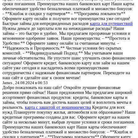
сроки погашения. Преимущества наших банковских карт Наши карты
обеспечивают удобство безналичных платежей и множество бонусов:
- **Кэшбэк и скидки у партнеров** - **Программа лояльности**
Оформите карту онлайн и получите все преимущества уже сегодня!
Быстрые займы для непредвиденных расходов
карта для путешествий
Нужны деньги до зарплаты или на неожиданные расходы? Наши
займы – это быстро и удобно. Мы предлагаем прозрачные условия и
мгновенное одобрение заявок. Наши преимущества: - **Простота и
Удобство:** Оформите заявку онлайн за считанные минуты. -
**Надежность и Прозрачность:** Честные условия без скрытых
комиссий. - **Индивидуальный Подход:** Мы учитываем ваши
личные обстоятельства. Не упустите шанс улучшить свою финансовую
ситуацию! Оформите кредит, банковскую карту или займ на нашем
сайте уже сегодня и насладитесь всеми преимуществами
сотрудничества с надежным финансовым партнером. Переходите на
наш сайт и сделайте шаг к своим мечтам!
James ,
24.08.2024 в 06:53
Добро пожаловать на наш сайт! Откройте лучшие финансовые
решения прямо сейчас! Наши предложения Мы предлагаем широкий
ассортимент финансовых продуктов: кредиты, банковские карты и
займы, чтобы помочь вам достичь ваших целей и воплотить мечты в
реальность.
карта с защитой от мошенничества
Кредиты для всех
нужд Планируете покупку жилья, автомобиля или образование? Наши
кредитные программы созданы для вас. Оформите кредит на нашем
сайте за несколько минут, выбрав лучшие условия и сроки погашения.
Преимущества наших банковских карт Наши карты обеспечивают
удобство безналичных платежей и множество бонусов: - **Кэшбэк и
скидки у партнеров** - **Программа лояльности** Оформите карту