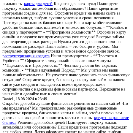
реальность.
карты для детей
Кредиты для всех нужд Планируете
покупку жилья, автомобиля или образование? Наши кредитные
программы созданы для вас. Оформите кредит на нашем сайте за
несколько минут, выбрав лучшие условия и сроки погашения.
Преимущества наших банковских карт Наши карты обеспечивают
удобство безналичных платежей и множество бонусов: - **Кэшбэк и
скидки у партнеров** - **Программа лояльности** Оформите карту
онлайн и получите все преимущества уже сегодня! Быстрые займы
для непредвиденных расходов Нужны деньги до зарплаты или на
неожиданные расходы? Наши займы – это быстро и удобно. Мы
предлагаем прозрачные условия и мгновенное одобрение заявок.
реструктуризация кредита
Наши преимущества: - **Простота и
Удобство:** Оформите заявку онлайн за считанные минуты. -
**Надежность и Прозрачность:** Честные условия без скрытых
комиссий. - **Индивидуальный Подход:** Мы учитываем ваши
личные обстоятельства. Не упустите шанс улучшить свою финансовую
ситуацию! Оформите кредит, банковскую карту или займ на нашем
сайте уже сегодня и насладитесь всеми преимуществами
сотрудничества с надежным финансовым партнером. Переходите на
наш сайт и сделайте шаг к своим мечтам!
Daniel ,
18.08.2024 в 23:49
Откройте для себя лучшие финансовые решения на нашем сайте! Что
мы предлагаем? Мы предоставляем разнообразные финансовые
продукты: кредиты, банковские карты и займы, чтобы помочь вам
достичь ваших целей и воплотить мечты в жизнь.
кредит на развитие
бизнеса
Решения для любых целей Планируете покупку жилья,
автомобиля или образование? Наши кредитные программы подходят
для любых нужд. Легко оформите кредит на нашем сайте, выбрав