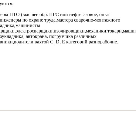
уются:
еры ПТО (высшее обр. ПГС или нефтегазовое, опыт
инженеры по охране труда,мастера сварочно-монтажного
ладчика,машинисты
варщики,электросварщики,изолировщики,механики,токари,маши
боукладчика, автокрана, погрузчика различных
ники,водители вахтой С, D, E категорий,разнорабочие.