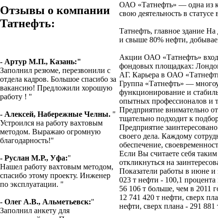
ОАО «Татнефть» — одна из 
Отзывы о компании
свою деятельность в статусе
Татнефть:
Татнефть, главное здание Н
и свыше 80% нефти, добывае
Акции ОАО «Татнефть» входя
- Артур М.П., Казань:"
фондовых площадках: Лондон
Заполнил резюме, перезвонили с
АГ. Карьера в ОАО «Татнефт
отдела кадров. Большое спасибо за
Группа «Татнефть» — многоу
вакансию! Предложили хорошую
функционирование и стабиль
работу ! "
опытных профессионалов и 
Предприятие внимательно отн
- Алексей, Набережные Челны.
"
тщательно подходит к подбор
Устроился на работу вахтовым
Предприятие заинтересовано 
методом. Выражаю огромную
своего дела. Каждому сотру
благодарность!"
обеспечение, своевременност
Если Вы считаете себя таким
- Руслан М.Р., Уфа:
"
откликнуться на заинтересо
Нашел работу вахтовым методом,
Показатели работы в июне и 
спасибо этому проекту. Инженер
023 т нефти - 100,1 процента 
по эксплуатации. "
56 106 т больше, чем в 2011 г
12 741 420 т нефти, сверх пл
- Олег А.В., Альметьевск:
"
нефти, сверх плана - 291 881 
Заполнил анкету для