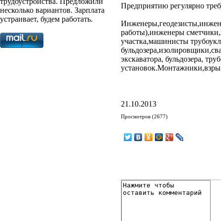
трудоустройства. Предложили
Предприятию регулярно треб
несколько вариантов. Зарплата
устраивает, будем работать.
Инженеры,геодезисты,инжен
работы),инженеры сметчики,
участка,машинисты трубоук
бульдозера,изолировщики,c
экскаватора, бульдозера, тру
установок.Монтажники,взрыв
21.10.2013
Просмотров (2677)