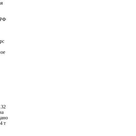
ая
 РФ
рс
ное
132
на
дано
4 т