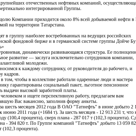
крупнейших отечественных нефтяных компаний, осуществляющ
 вертикально интегрированной Группы.
а долю Компании приходится около 8% всей добываемой нефти в
мой на территории Татарстана.
т в группу наиболее востребованных на ведущих российских
ской фондовой бирже и в германской системе группы Дойче Бу
ь»
ровневая, динамически развивающаяся структура. Ее полноцен
ное развитие — заслуга исключительно сотрудников компании,
талантливой молодежи.
осимся к каждому сотруднику, от руководителя до рабочего, и
у кадров.
в том, чтобы в коллективе работали одаренные люди и мастера
днику гарантированы социальный пакет, льготное пенсионное
ь выдачи высокой заработной платы.
 человеком и ищете перспективную работу, предлагаем вам
вавшую Вас вакансию, заполнив форму анкеты.
за шесть месяцев 2012 года В ОАО "Татнефть" в июне добыто 2 
к июню 2011 года (+1684 т). За шесть месяцев - 12 913 231 т, что 
оду (100,4 процента), сверх плана - 287 017 т (102,3 процента). С
ана - 394 820 т. По Группе компаний "Татнефть" добыто 13 059 82
т (102,3 процента).